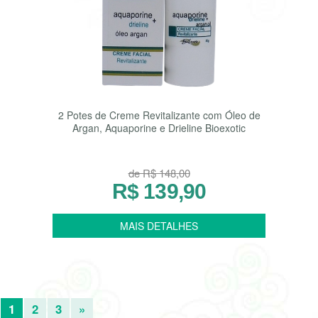
2 Potes de Creme Revitalizante com Óleo de
Argan, Aquaporine e Drieline Bioexotic
de R$ 148,00
R$ 139,90
1
2
3
»